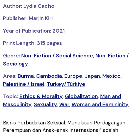
Author: Lydia Cacho
Publisher: Marjin Kiri
Year of Publication: 2021
Print Length: 315 pages
Genre:
Non-Fiction / Social Science
,
Non-Fiction /
Sociology
Area:
Burma
,
Cambodia
,
Europe
,
Japan
,
Mexico
,
Palestine / Israel
,
Turkey/Türkiye
Topic:
Ethics & Morality
,
Globalization
,
Man and
Masculinity
,
Sexuality
,
War
,
Woman and Femininity
Bisnis Perbudakan Seksual: Menelusuri Perdagangan
Perempuan dan Anak-anak Internasional” adalah