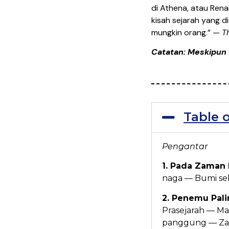
di Athena, atau Rena
kisah sejarah yang d
mungkin orang.” —
T
Catatan: Meskipun 
Table 
Pengantar
1. Pada Zaman
naga — Bumi se
2. Penemu Pal
Prasejarah — M
panggung — Za