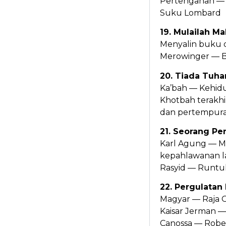
Pertengahan — 
Suku Lombard
19. Mulailah M
Menyalin buku d
Merowinger — B
20. Tiada Tuha
Ka’bah — Kehi
Khotbah terakhir
dan pertempuran
21. Seorang P
Karl Agung — M
kepahlawanan l
Rasyid — Runtu
22. Pergulatan
Magyar — Raja
Kaisar Jerman —
Canossa — Robe