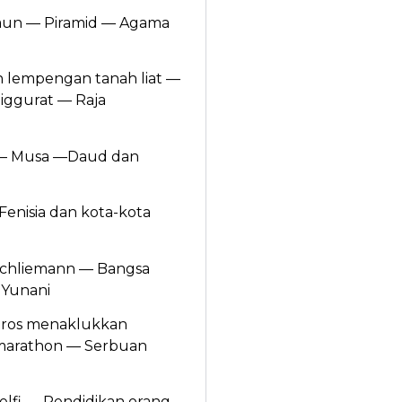
iraun — Piramid — Agama
 lempengan tanah liat —
iggurat — Raja
 — Musa —Daud dan
Fenisia dan kota-kota
Schliemann — Bangsa
 Yunani
iros menaklukkan
 marathon — Serbuan
elfi — Pendidikan orang