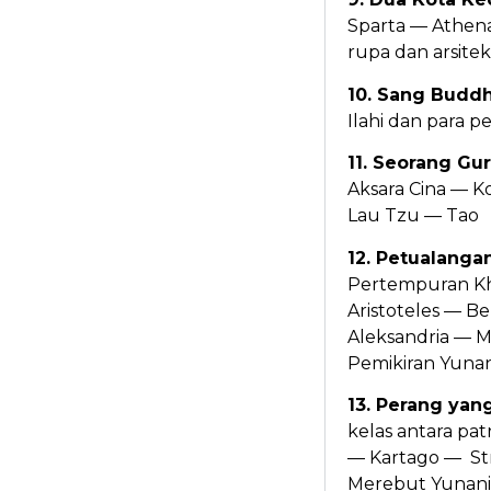
Sparta — Athena 
rupa dan arsite
10. Sang Budd
Ilahi dan para
11. Seorang Gu
Aksara Cina — K
Lau Tzu — Tao
12. Petualanga
Pertempuran Khe
Aristoteles — B
Aleksandria — M
Pemikiran Yunan
13. Perang yan
kelas antara p
— Kartago — St
Merebut Yunani