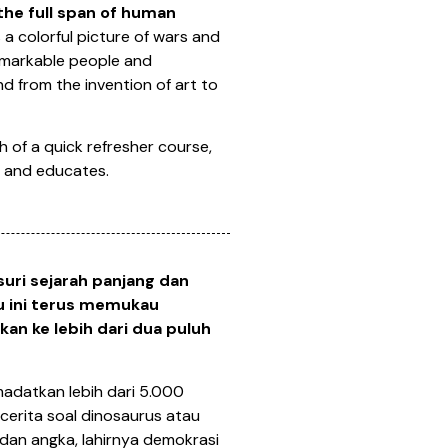
the full span of human
 a colorful picture of wars and
remarkable people and
d from the invention of art to
h of a quick refresher course,
 and educates.
ri sejarah panjang dan
u ini terus memukau
an ke lebih dari dua puluh
madatkan lebih dari 5.000
erita soal dinosaurus atau
an angka, lahirnya demokrasi