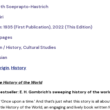
beth Soeprapto-Hastrich
ri
: 1935 (First Publication), 2022 (This Edition)
 pages
 / History, Cultural Studies
sian
rigin
,
History
le History of the World
estseller: E. H. Gombrich’s sweeping history of the world,
h ‘Once upon a time.’ And that’s just what this story is all a
ttle History of the World
, an engaging and lively book written