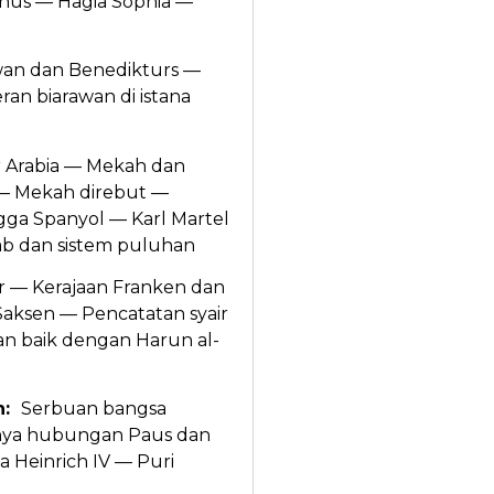
nus — Hagia Sophia —
wan dan Benedikturs —
an biarawan di istana
r Arabia — Mekah dan
— Mekah direbut —
ngga Spanyol — Karl Martel
ab dan sistem puluhan
 — Kerajaan Franken dan
aksen — Pencatatan syair
 baik dengan Harun al-
en:
Serbuan bangsa
nya hubungan Paus dan
a Heinrich IV — Puri