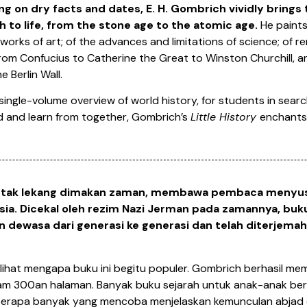
g on dry facts and dates, E. H. Gombrich vividly brings 
h to life, from the stone age to the atomic age.
He paints
works of art; of the advances and limitations of science; of 
rom Confucius to Catherine the Great to Winston Churchill, an
e Berlin Wall.
single-volume overview of world history, for students in searc
ead and learn from together, Gombrich’s
Little History
enchants
 tak lekang dimakan zaman, membawa pembaca menyusu
ia. Dicekal oleh rezim Nazi Jerman pada zamannya, buk
ewasa dari generasi ke generasi dan telah diterjemahk
elihat mengapa buku ini begitu populer. Gombrich berhasil me
lam 300an halaman. Banyak buku sejarah untuk anak-anak berc
berapa banyak yang mencoba menjelaskan kemunculan abjad d