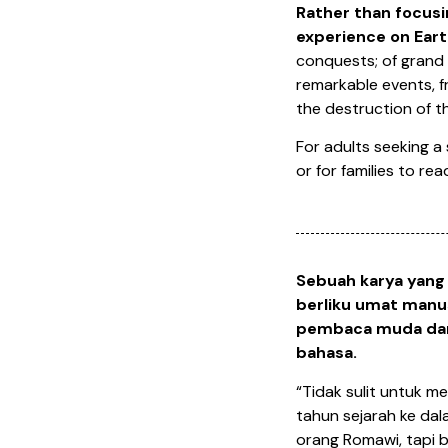
Rather than focusin
experience on Eart
conquests; of grand 
remarkable events, f
the destruction of th
For adults seeking a 
or for families to r
Sebuah karya yang
berliku umat manus
pembaca muda dan d
bahasa.
“Tidak sulit untuk m
tahun sejarah ke da
orang Romawi, tapi 