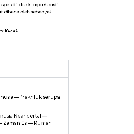
spiratif, dan komprehensif
tut dibaca oleh sebanyak
n Barat.
anusia — Makhluk serupa
nusia Neandertal —
a — Zaman Es — Rumah