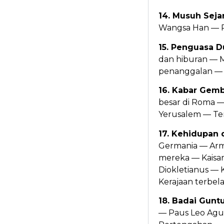
14. Musuh Seja
Wangsa Han — P
15. Penguasa D
dan hiburan — M
penanggalan — 
16. Kabar Gem
besar di Roma 
Yerusalem — Te
17. Kehidupan 
Germania — Arm
mereka — Kaisar
Diokletianus — 
Kerajaan terbel
18. Badai Gunt
— Paus Leo Agu