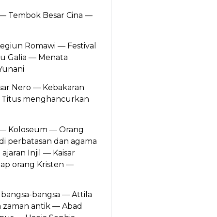
h — Tembok Besar Cina —
Legiun Romawi — Festival
bu Galia — Menata
Yunani
isar Nero — Kebakaran
— Titus menghancurkan
n — Koloseum — Orang
di perbatasan dan agama
aran Injil — Kaisar
dap orang Kristen —
bangsa-bangsa — Attila
 zaman antik — Abad