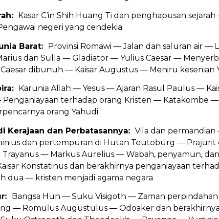
rah:
Kasar C’in Shih Huang Ti dan penghapusan sejara
engawai negeri yang cendekia
unia Barat:
Provinsi Romawi — Jalan dan saluran air — 
arius dan Sulla — Gladiator — Yulius Caesar — Menyer
Caesar dibunuh — Kaisar Augustus — Meniru kesenian 
bira:
Karunia Allah — Yesus — Ajaran Rasul Paulus — Ka
— Penganiayaan terhadap orang Kristen — Katakombe 
rpencarnya orang Yahudi
di Kerajaan dan Perbatasannya:
Vila dan permandia
inius dan pertempuran di Hutan Teutoburg — Prajurit 
 Trayanus — Markus Aurelius — Wabah, penyamun, dan aj
Kaisar Konstatinus dan berakhirnya penganiayaan terha
ah dua — kristen menjadi agama negara
ur:
Bangsa Hun — Suku Visigoth — Zaman perpindahan 
ng — Romulus Augustulus — Odoaker dan berakhirnya