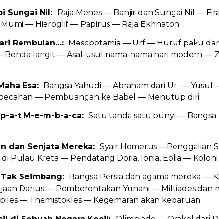
pi Sungai Nil:
Raja Menes — Banjir dan Sungai Nil — F
 Mumi — Hieroglif — Papirus — Raja Ekhnaton
 Hari Rembulan…:
Mesopotamia — Urf — Huruf paku dan
 Benda langit — Asal-usul nama-nama hari modern — Z
 Maha Esa:
Bangsa Yahudi — Abraham dari Ur — Yusuf
pecahan — Pembuangan ke Babel — Menutup diri
-p-a-t M-e-m-b-a-ca:
Satu tanda satu bunyi — Bangsa 
an dan Senjata Mereka:
Syair Homerus —Penggalian 
 di Pulau Kreta — Pendatang Doria, Ionia, Eolia — Koloni
n Tak Seimbang:
Bangsa Persia dan agama mereka — K
rajaan Darius — Pemberontakan Yunani — Miltiades dan
piles — Themistokles — Kegemaran akan kebaruan
cil di Sebuah Negara Kecil:
Olimpiade — Orakel dari D