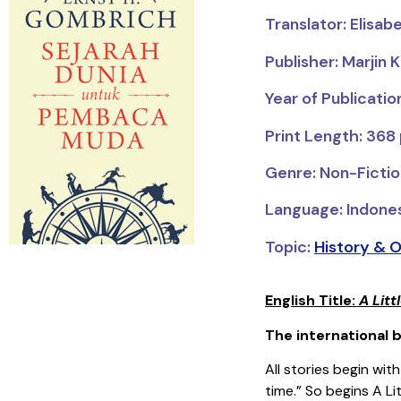
Translator: Elisa
Publisher: Marjin Ki
Year of Publication
Print Length: 368
Genre: Non-Fiction
Language: Indone
Topic:
History & O
English Title:
A Litt
The international b
All stories begin wit
time.” So begins
A Li