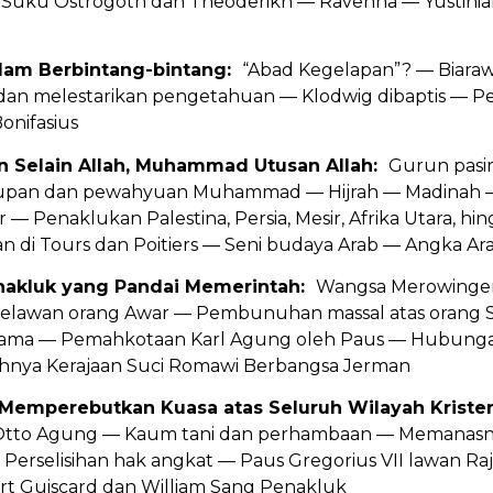
Suku Ostrogoth dan Theoderikh — Ravenna — Yustinia
alam Berbintang-bintang:
“Abad Kegelapan”? — Biara
an melestarikan pengetahuan — Klodwig dibaptis — Per
onifasius
n Selain Allah, Muhammad Utusan Allah:
Gurun pasi
dupan dan pewahyuan Muhammad — Hijrah — Madinah 
 — Penaklukan Palestina, Persia, Mesir, Afrika Utara, hi
 di Tours dan Poitiers — Seni budaya Arab — Angka Ar
enakluk yang Pandai Memerintah:
Wangsa Merowinger
elawan orang Awar — Pembunuhan massal atas orang S
ama — Pemahkotaan Karl Agung oleh Paus — Hubungan
hnya Kerajaan Suci Romawi Berbangsa Jerman
 Memperebutkan Kuasa atas Seluruh Wilayah Krist
 Otto Agung — Kaum tani dan perhambaan — Memanas
 Perselisihan hak angkat — Paus Gregorius VII lawan Raj
rt Guiscard dan William Sang Penakluk