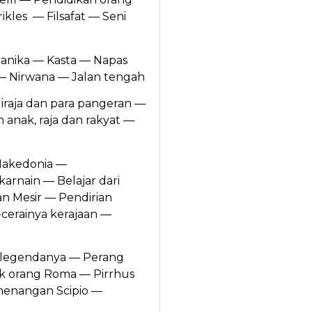
ikles — Filsafat — Seni
anika — Kasta — Napas
— Nirwana — Jalan tengah
iraja dan para pangeran —
anak, raja dan rakyat —
 Makedonia —
rnain — Belajar dari
n Mesir — Pendirian
-cerainya kerajaan —
n legendanya — Perang
k orang Roma — Pirrhus
menangan Scipio —