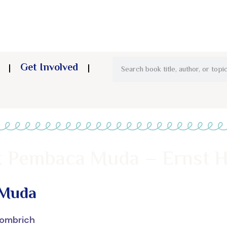
Get Involved
k Pembaca Muda – Ernst 
 Muda
Gombrich