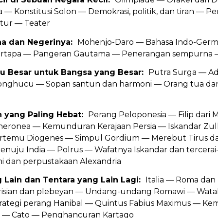
— Konstitusi Solon — Demokrasi, politik, dan tiran — Per
ktur — Teater
ha dan Negerinya:
Mohenjo-Daro — Bahasa Indo-Germ
 pertapa — Pangeran Gautama — Penerangan sempurna 
ru Besar untuk Bangsa yang Besar:
Putra Surga — Ad
onghucu — Sopan santun dan harmoni — Orang tua dan 
n yang Paling Hebat:
Perang Peloponesia — Filip dari
ronea — Kemunduran Kerajaan Persia — Iskandar Zulka
ertemu Diogenes — Simpul Gordium — Merebut Tirus da
enuju India — Polrus — Wafatnya Iskandar dan tercerai
i dan perpustakaan Alexandria
g Lain dan Tentara yang Lain Lagi:
Italia — Roma da
atrisian dan plebeyan — Undang-undang Romawi — Wata
rategi perang Hanibal — Quintus Fabius Maximus — Ke
 — Cato — Penghancuran Kartago