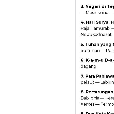
3. Negeri di Te
— Mesir kuno —
4. Hari Surya,
Raja Hamurabi —
Nebukadnezat
5. Tuhan yang
Sulaiman — Per
6. K-a-m-u D-a
dagang
7. Para Pahlaw
pelaut — Labirin
8. Pertarunga
Babilonia — Ke
Xerxes — Termo
9. Dua Kota Ke