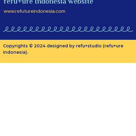
refu+ure Indonesia website
www.refutureindonesia.com
Copyrights © 2024 designed by refu+studio (refu+ure
Indonesia).