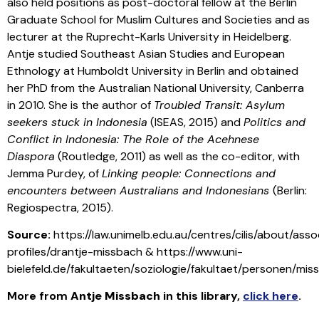
also held positions as post-doctoral fellow at the Berlin
Graduate School for Muslim Cultures and Societies and as
lecturer at the Ruprecht-Karls University in Heidelberg.
Antje studied Southeast Asian Studies and European
Ethnology at Humboldt University in Berlin and obtained
her PhD from the Australian National University, Canberra
in 2010. She is the author of
Troubled Transit: Asylum
seekers stuck in Indonesia
(ISEAS, 2015) and
Politics and
Conflict in Indonesia: The Role of the Acehnese
Diaspora
(Routledge, 2011) as well as the co-editor, with
Jemma Purdey, of
Linking people: Connections and
encounters between Australians and Indonesians
(Berlin:
Regiospectra, 2015).
Source:
https://law.unimelb.edu.au/centres/cilis/about/ass
profiles/drantje-missbach & https://www.uni-
bielefeld.de/fakultaeten/soziologie/fakultaet/personen/mis
More from
Antje Missbach
in this library
,
click here
.