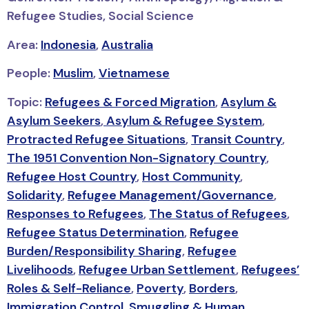
Refugee Studies, Social Science
Area:
Indonesia
,
Australia
People:
Muslim
,
Vietnamese
Topic:
Refugees & Forced Migration
,
Asylum &
Asylum Seekers
,
Asylum & Refugee System
,
Protracted Refugee Situations
,
Transit Country
,
The 1951 Convention Non-Signatory Country
,
Refugee Host Country
,
Host Community
,
Solidarity
,
Refugee Management/Governance
,
Responses to Refugees
,
The Status of Refugees
,
Refugee Status Determination
,
Refugee
Burden/Responsibility Sharing
,
Refugee
Livelihoods
,
Refugee Urban Settlement
,
Refugees’
Roles & Self-Reliance
,
Poverty
,
Borders
,
Immigration Control
,
Smuggling & Human